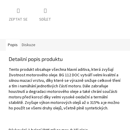
ZEPTAT SE
SDÍLET
Popis
Diskuze
Detailní popis produktu
Tento produkt obsahuje všechna hlavní aditiva, která zvyšují
životnost motorového oleje. BG 112 DOC vytváří velmi kvalitní a
silnou mazací vrstvu, díky které se výrazně snižuje celkové tření
a tím i namáhání jednotlivých částí motoru. Dále zabraňuje
houstnutí a degradaci motorového oleje a také chrání součásti
motoru před korozí díky velmi vysoké oxidační a termální
stabilitě. Zvyšuje výkon motorových olejů až o 315% a je možno
ho použít se všemi druhy olejů, včetně plně syntetických.