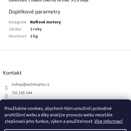
Dávkování: 1 balení (946 ml) na max. 9-15l oleje
Doplňkové parametry
Kategorie
:
Naftové motory
Záruka
:
2 roky
Hmotnost
:
1 kg
Z
á
p
a
Kontakt
t
eshop
@
autokopta.cz
í
731 105 344
Sledujte nás na Facebooku!
Používáme cookies, abychom Vám umožnili pohodlné
auto_kopta
prohlížení webu a díky analýze provozu webu neustále
zlepšovali jeho funkce, výkon a použitelnost.
Více informací