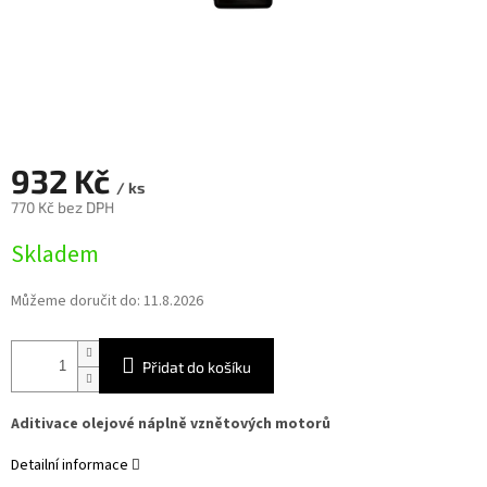
932 Kč
/ ks
770 Kč bez DPH
Měrná
Skladem
cena:
Můžeme doručit do:
11.8.2026
Přidat do košíku
Aditivace olejové náplně vznětových motorů
Detailní informace