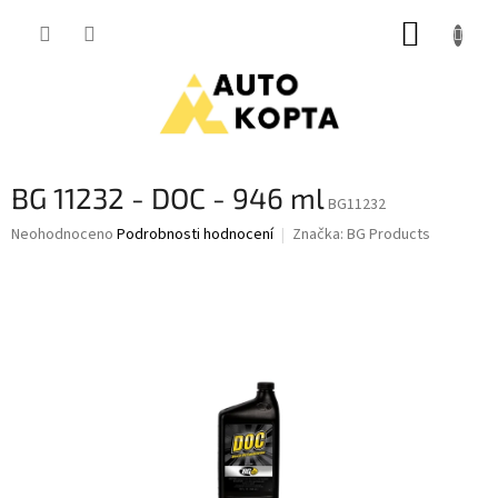
Přejít
NÁKUP
na
obsah
KOŠÍK
BG 11232 - DOC - 946 ml
BG11232
Průměrné
Neohodnoceno
Podrobnosti hodnocení
Značka:
BG Products
hodnocení
produktu
je
0,0
z
5
hvězdiček.