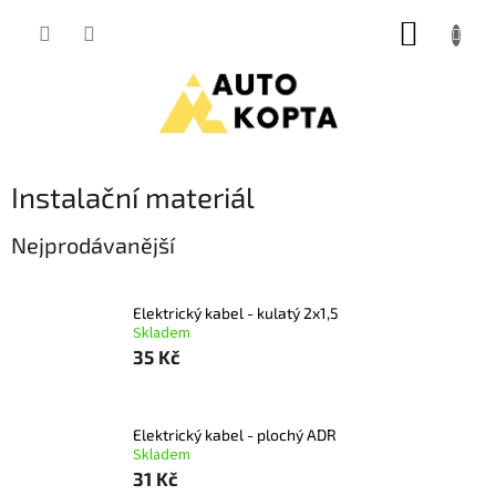
Přejít
NÁKUP
na
obsah
KOŠÍK
Instalační materiál
Nejprodávanější
Elektrický kabel - kulatý 2x1,5
Skladem
35 Kč
Elektrický kabel - plochý ADR
Skladem
31 Kč