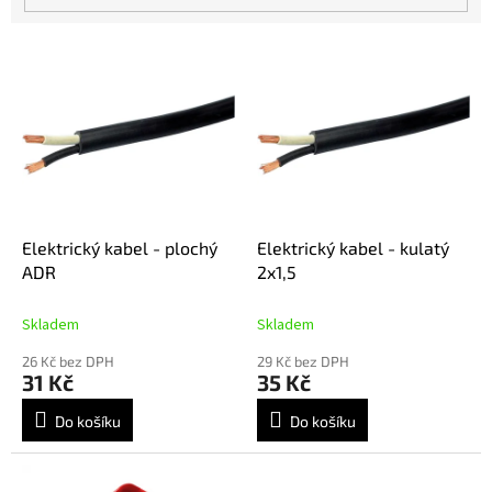
V
ý
p
i
s
p
r
o
d
Elektrický kabel - plochý
Elektrický kabel - kulatý
u
ADR
2x1,5
k
t
Skladem
Skladem
ů
26 Kč bez DPH
29 Kč bez DPH
31 Kč
35 Kč
Do košíku
Do košíku