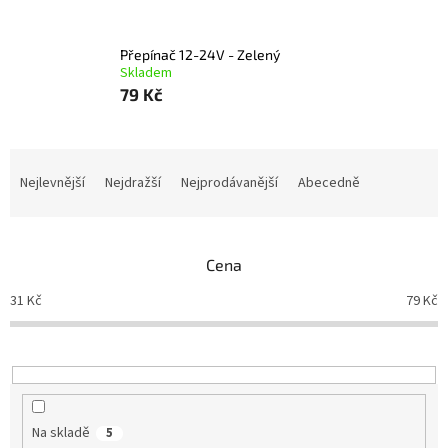
Přepínač 12-24V - Zelený
Skladem
79 Kč
Ř
a
Nejlevnější
Nejdražší
Nejprodávanější
Abecedně
z
e
n
Cena
í
p
31
Kč
79
Kč
r
o
d
u
k
t
Na skladě
5
ů