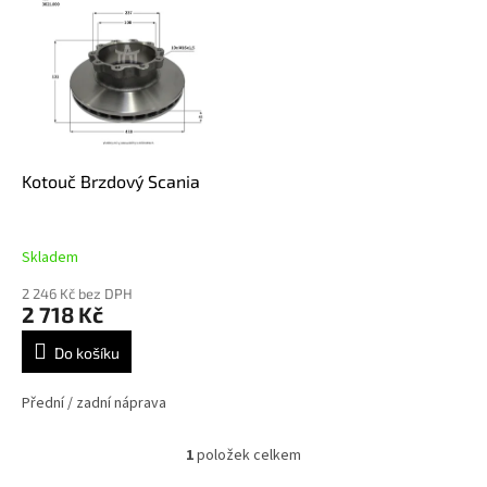
ý
p
i
s
p
r
o
d
Kotouč Brzdový Scania
u
k
t
Skladem
ů
2 246 Kč bez DPH
2 718 Kč
Do košíku
Přední / zadní náprava
1
položek celkem
O
v