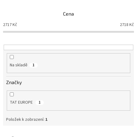
e
n
Cena
í
p
2717
Kč
2718
Kč
r
o
d
u
k
t
Na skladě
1
ů
Značky
TAT EUROPE
1
Položek k zobrazení:
1
V