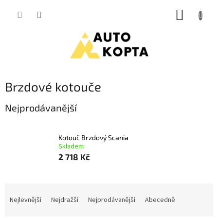
Přejít
NÁKUP
na
obsah
KOŠÍK
Brzdové kotouče
Nejprodávanější
Kotouč Brzdový Scania
Skladem
2 718 Kč
Ř
a
Nejlevnější
Nejdražší
Nejprodávanější
Abecedně
z