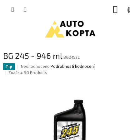
Přejít
NÁKUP
na
obsah
KOŠÍK
BG 245 - 946 ml
BG24532
Průměrné
Neohodnoceno
Podrobnosti hodnocení
Tip
hodnocení
Značka:
BG Products
produktu
je
0,0
z
5
hvězdiček.