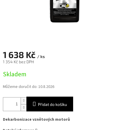
1 638 Kč
/ ks
1 354 Kč bez DPH
Měrná
Skladem
cena:
Můžeme doručit do:
10.8.2026
Přidat do košíku
Dekarbonizace vznětových motorů