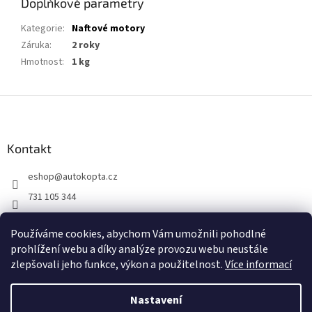
Doplňkové parametry
Kategorie
:
Naftové motory
Záruka
:
2 roky
Hmotnost
:
1 kg
Z
á
p
a
Kontakt
t
eshop
@
autokopta.cz
í
731 105 344
Sledujte nás na Facebooku!
Používáme cookies, abychom Vám umožnili pohodlné
auto_kopta
prohlížení webu a díky analýze provozu webu neustále
zlepšovali jeho funkce, výkon a použitelnost.
Více informací
Nastavení
Vytvořil Shoptet