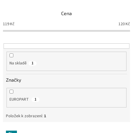
e
n
Cena
í
p
119
Kč
120
Kč
r
o
d
u
k
t
Na skladě
1
ů
Značky
EUROPART
1
Položek k zobrazení:
1
V