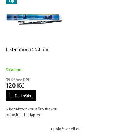
Tip
ý
p
i
s
p
r
o
d
Lišta Stírací 550 mm
u
k
t
Skladem
ů
99 Kč bez DPH
120 Kč
Do košíku
S konektorovou a šroubovou
přípojkou 1 adaptér
1
položek celkem
O