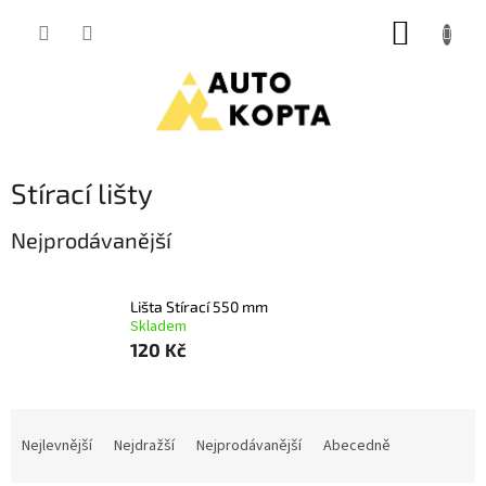
Přejít
NÁKUP
na
obsah
KOŠÍK
Stírací lišty
Nejprodávanější
Lišta Stírací 550 mm
Skladem
120 Kč
Ř
a
Nejlevnější
Nejdražší
Nejprodávanější
Abecedně
z