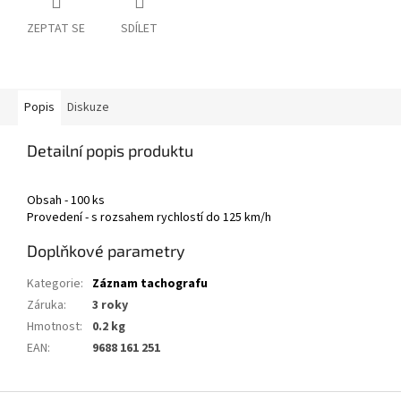
ZEPTAT SE
SDÍLET
Popis
Diskuze
Detailní popis produktu
Obsah - 100 ks
Provedení - s rozsahem rychlostí do 125 km/h
Doplňkové parametry
Kategorie
:
Záznam tachografu
Záruka
:
3 roky
Hmotnost
:
0.2 kg
EAN
:
9688 161 251
Z