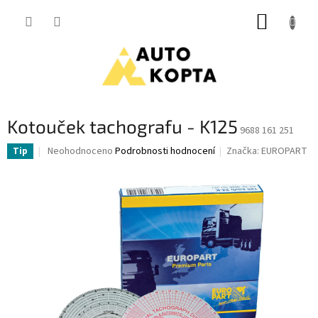
Přejít
NÁKUP
na
obsah
KOŠÍK
Kotouček tachografu - K125
9688 161 251
Průměrné
Neohodnoceno
Podrobnosti hodnocení
Značka:
EUROPART
Tip
hodnocení
produktu
je
0,0
z
5
hvězdiček.