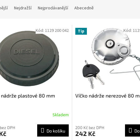
nější
Nejdražší
Nejprodávanější
Abecedně
Kód:
1129 200 042
Kód:
112
Tip
 nádrže plastové 80 mm
Víčko nádrže nerezové 80 
Skladem
 bez DPH
200 Kč bez DPH
Do košíku
Do
Kč
242 Kč