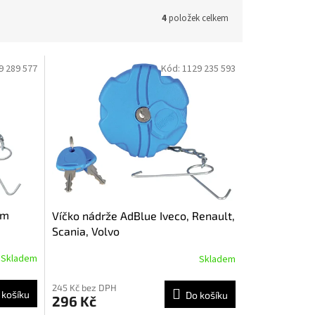
4
položek celkem
9 289 577
Kód:
1129 235 593
mm
Víčko nádrže AdBlue Iveco, Renault,
Scania, Volvo
Skladem
Skladem
245 Kč bez DPH
 košíku
Do košíku
296 Kč