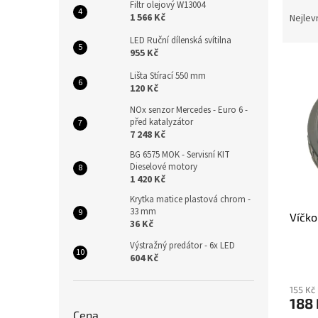
Ř
n
Filtr olejový W13004
a
e
1 566 Kč
Nejlev
z
l
LED Ruční dílenská svítilna
e
955 Kč
V
n
Lišta Stírací 550 mm
ý
í
120 Kč
p
p
i
r
NOx senzor Mercedes - Euro 6 -
před katalyzátor
s
o
7 248 Kč
p
d
BG 6575 MOK - Servisní KIT
r
u
Dieselové motory
o
k
1 420 Kč
d
t
Krytka matice plastová chrom -
u
ů
33 mm
Víčko
k
36 Kč
t
Výstražný predátor - 6x LED
ů
604 Kč
155 Kč
188 
Cena