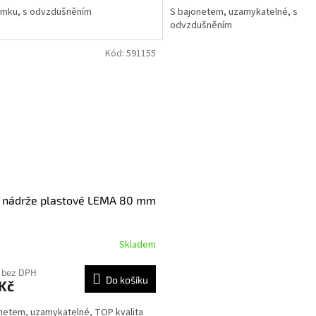
ámku, s odvzdušněním
S bajonetem, uzamykatelné, s
odvzdušněním
Kód:
591155
o nádrže plastové LEMA 80 mm
Skladem
 bez DPH
Do košíku
Kč
netem, uzamykatelné, TOP kvalita