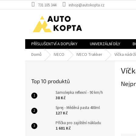
Přejít
731 105 344
eshop@autokopta.cz
na
obsah
PŘÍSLUŠENTVÍ A DOPLŇKY
UNIVERZÁLNÍ DÍLY
B
Domů
IVECO
IVECO Trakker
Víčka nádrží
P
Víčk
o
s
Top 10 produktů
Nejpr
t
r
Samolepka reflexní - 90 km/h
a
38 Kč
n
Sprej - Měděná pasta 400ml
n
127 Kč
í
Příčka pro zajištění nákladu
p
1 681 Kč
a