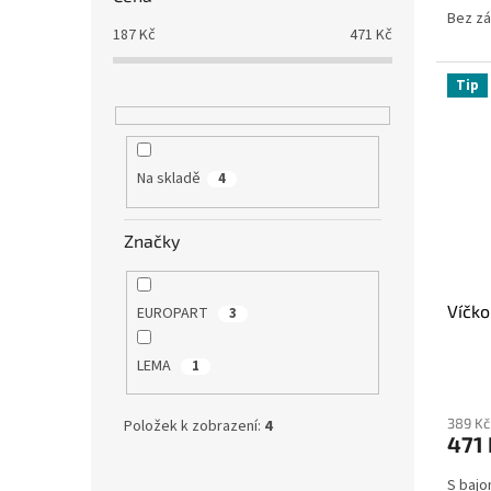
Bez z
187
Kč
471
Kč
Tip
Na skladě
4
Značky
Víčk
EUROPART
3
LEMA
1
389 Kč
Položek k zobrazení:
4
471 
S bajo