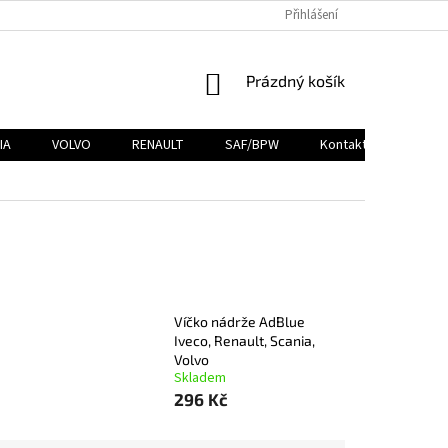
Přihlášení
NÁKUPNÍ
Prázdný košík
KOŠÍK
IA
VOLVO
RENAULT
SAF/BPW
Kontakty
Víčko nádrže AdBlue
Iveco, Renault, Scania,
Volvo
Skladem
296 Kč