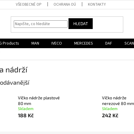
VŠEOBECNÉ OP
OCHRANA OÚ
KONTAKTY
HLEDAT
G Products
MAN
IVECO
MERCEDES
DAF
SCAN
a nádrží
odávanější
Víčko nádrže plastové
Víčko nádrže
80 mm
nerezové 80 mm
Skladem
Skladem
188 Kč
242 Kč