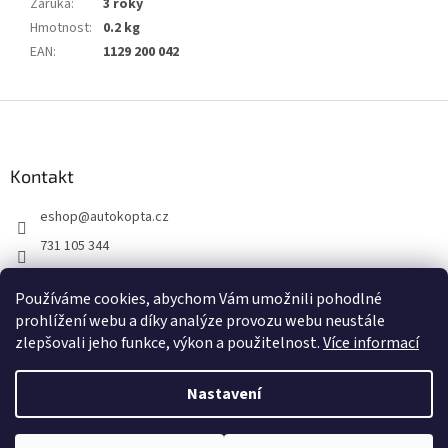
Záruka
:
3 roky
Hmotnost
:
0.2 kg
EAN
:
1129 200 042
Z
á
p
a
Kontakt
t
eshop
@
autokopta.cz
í
731 105 344
Sledujte nás na Facebooku!
Používáme cookies, abychom Vám umožnili pohodlné
auto_kopta
prohlížení webu a díky analýze provozu webu neustále
zlepšovali jeho funkce, výkon a použitelnost.
Více informací
Nastavení
Vytvořil Shoptet