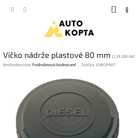
Přejít
NÁKUP
na
obsah
KOŠÍK
Víčko nádrže plastové 80 mm
1129 200 042
Průměrné
Neohodnoceno
Podrobnosti hodnocení
Značka:
EUROPART
hodnocení
produktu
je
0,0
z
5
hvězdiček.