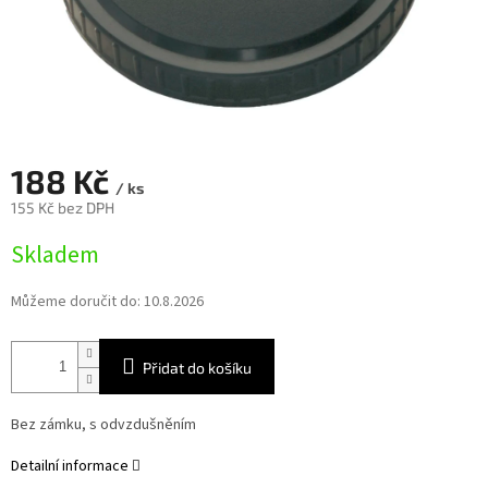
188 Kč
/ ks
155 Kč bez DPH
Měrná
Skladem
cena:
Můžeme doručit do:
10.8.2026
Přidat do košíku
Bez zámku,
s odvzdušněním
Detailní informace