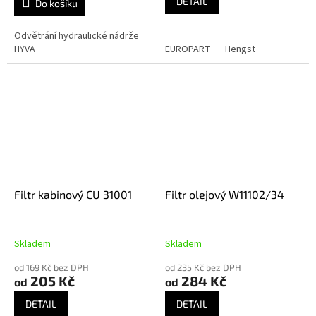
DETAIL
Do košíku
Odvětrání hydraulické nádrže
HYVA
EUROPART
Hengst
Filtr kabinový CU 31001
Filtr olejový W11102/34
Skladem
Skladem
od 169 Kč bez DPH
od 235 Kč bez DPH
205 Kč
284 Kč
od
od
DETAIL
DETAIL