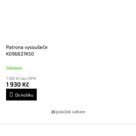
Patrona vysoušeče
K096837K50
Skladem
1 595 Kč bez DPH
1 930 Kč
Do košíku
15
položek celkem
O
v
l
Z
á
á