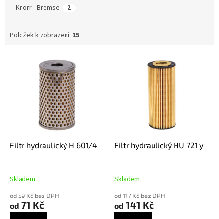
Knorr - Bremse
2
Položek k zobrazení:
15
V
ý
p
i
s
p
r
o
d
Filtr hydraulický H 601/4
Filtr hydraulický HU 721 y
u
k
t
Skladem
Skladem
ů
od 59 Kč bez DPH
od 117 Kč bez DPH
71 Kč
141 Kč
od
od