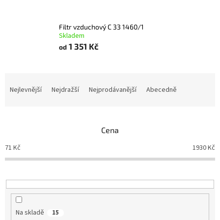
Filtr vzduchový C 33 1460/1
Skladem
1 351 Kč
od
Ř
a
Nejlevnější
Nejdražší
Nejprodávanější
Abecedně
z
e
n
Cena
í
p
71
Kč
1930
Kč
r
o
d
u
k
t
Na skladě
15
ů