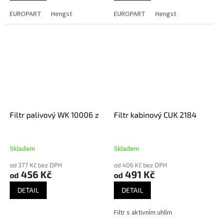
EUROPART
Hengst
EUROPART
Hengst
Filtr palivový WK 10006 z
Filtr kabinový CUK 2184
Skladem
Skladem
od 377 Kč bez DPH
od 406 Kč bez DPH
456 Kč
491 Kč
od
od
DETAIL
DETAIL
Filtr s aktivním uhlím