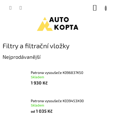
Přejít
NÁKUP
na
obsah
KOŠÍK
Filtry a filtrační vložky
Nejprodávanější
Patrona vysoušeče K096837K50
Skladem
1 930 Kč
Patrona vysoušeče K039453X00
Skladem
1 035 Kč
od