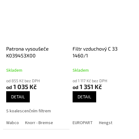
Patrona vysoušeče
Filtr vzduchový C 33
K039453X00
1460/1
Skladem
Skladem
od 855 Kč bez DPH
od 1 117 Kč bez DPH
1 035 Kč
1 351 Kč
od
od
DETAIL
DETAIL
S koalescenčním filtrem
Wabco
Knorr - Bremse
EUROPART
Hengst