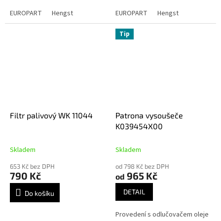
EUROPART
Hengst
EUROPART
Hengst
Tip
Filtr palivový WK 11044
Patrona vysoušeče
K039454X00
Skladem
Skladem
653 Kč bez DPH
od 798 Kč bez DPH
790 Kč
965 Kč
od
DETAIL
Do košíku
Provedení s odlučovačem oleje