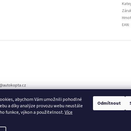
Kate
Záru
Hmot
EAN
:
@
autokopta.cz
5 344
ookies, abychom Vám umožnili pohodlné
te nás na Facebook
Odmítnout
ebu a díky analýze provozu webu neustále
eho funkce, výkon a použitelnost.
Více
kopta