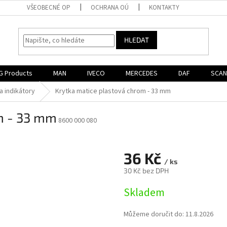
VŠEOBECNÉ OP
OCHRANA OÚ
KONTAKTY
HLEDAT
G Products
MAN
IVECO
MERCEDES
DAF
SCAN
a indikátory
Krytka matice plastová chrom - 33 mm
m - 33 mm
8600 000 080
36 Kč
/ ks
30 Kč bez DPH
Měrná
Skladem
cena:
Můžeme doručit do:
11.8.2026