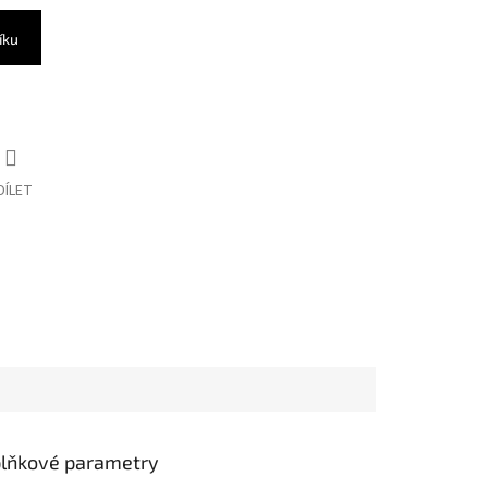
íku
DÍLET
lňkové parametry