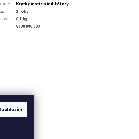
gorie
:
Krytky matic a indikátory
ka
:
2 roky
nost
:
0.1 kg
8600 000 080
Souhlasím