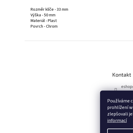
Rozměr klíče - 33 mm
Výška - 50 mm
Materiál - Plast
Povrch - Chrom
Z
á
p
a
t
Kontakt
í
eshop
731 10
Používáme c
Sleduj
prohlížení w
u!
zlepšovali j
auto_
informací