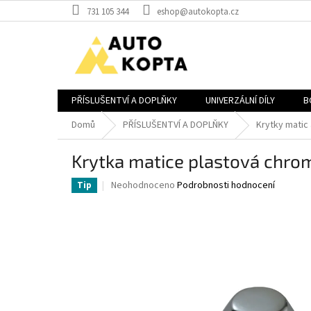
Přejít
731 105 344
eshop@autokopta.cz
na
obsah
PŘÍSLUŠENTVÍ A DOPLŇKY
UNIVERZÁLNÍ DÍLY
B
Domů
PŘÍSLUŠENTVÍ A DOPLŇKY
Krytky matic 
Krytka matice plastová chro
Průměrné
Neohodnoceno
Podrobnosti hodnocení
Tip
hodnocení
produktu
je
0,0
z
5
hvězdiček.