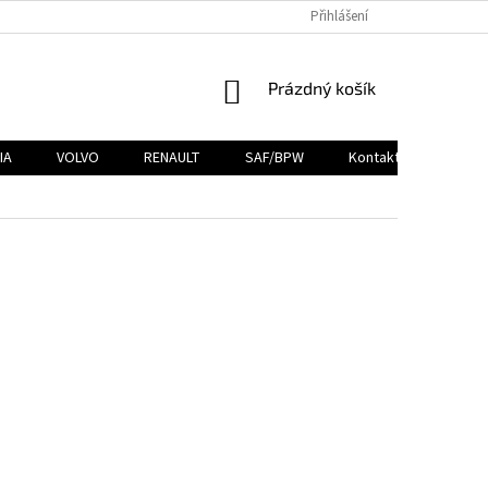
Přihlášení
NÁKUPNÍ
Prázdný košík
KOŠÍK
IA
VOLVO
RENAULT
SAF/BPW
Kontakty