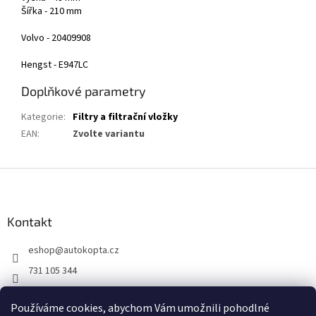
Šířka - 210 mm
Volvo - 20409908
Hengst - E947LC
Doplňkové parametry
Kategorie
:
Filtry a filtrační vložky
EAN
:
Zvolte variantu
Z
á
p
a
Kontakt
t
eshop
@
autokopta.cz
í
731 105 344
Sledujte nás na Facebooku!
Používáme cookies, abychom Vám umožnili pohodlné
auto_kopta