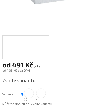
od
491 Kč
/ ks
od
406 Kč
bez DPH
Měrná
Zvolte variantu
cena:
Varianta
Můžeme doručit do:
Zvolte variantu