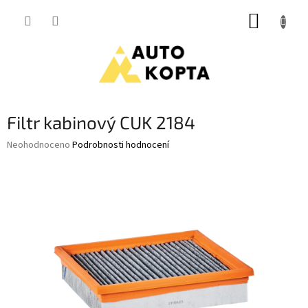
Přejít
NÁKUP
na
obsah
KOŠÍK
Filtr kabinový CUK 2184
Průměrné
Neohodnoceno
Podrobnosti hodnocení
hodnocení
produktu
je
0,0
z
5
hvězdiček.