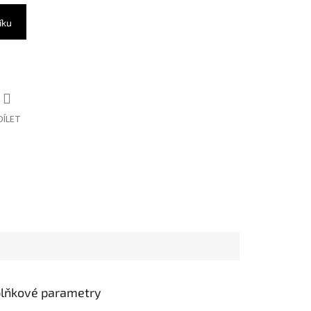
íku
DÍLET
lňkové parametry