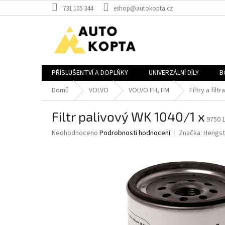
Přejít
731 105 344
eshop@autokopta.cz
na
obsah
PŘÍSLUŠENTVÍ A DOPLŇKY
UNIVERZÁLNÍ DÍLY
B
Domů
VOLVO
VOLVO FH, FM
Filtry a filt
Filtr palivový WK 1040/1 x
9750 
Průměrné
Neohodnoceno
Podrobnosti hodnocení
Značka:
Hengst
hodnocení
produktu
je
0,0
z
5
hvězdiček.