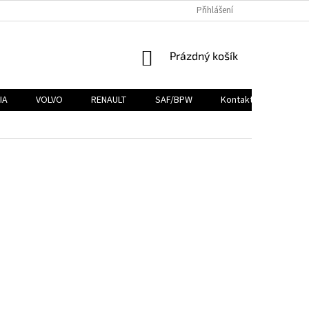
Přihlášení
NÁKUPNÍ
Prázdný košík
KOŠÍK
IA
VOLVO
RENAULT
SAF/BPW
Kontakty