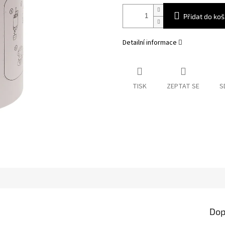
Přidat do koš
Detailní informace
TISK
ZEPTAT SE
S
Dop