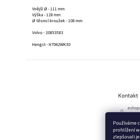
Vnější Ø - 111 mm
Výška - 128 mm
Ø těsnicí kroužek - 108 mm
Volvo - 20853583
Hengst - H7062WK30
Z
á
p
a
t
Kontakt
í
eshop
731 10
Používáme c
Sleduj
prohlížení w
u!
zlepšovali j