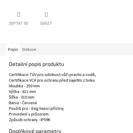
ZEPTAT SE
SDÍLET
Popis
Diskuze
Detailní popis produktu
Certifikace TÜV pro odolnost vůči prachu a vodě,
Certifikace VCA pro ochranu před najetím z boku
Hloubka - 250 mm
Výška - 611 mm
Šířka - 310 mm
Barva - Červená
Použití pro - 6 kg hasicí přístroj
Provedení s průzorem
Způsob ochrany - IP59K
Doplňkové parametry