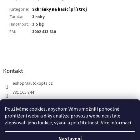
Kategorie
:
Schránky na hasicí přístroj
Záruka
:
3 roky
Hmotnost
:
3.5 kg
EAN
:
3002 413 810
Z
á
p
a
Kontakt
t
eshop
@
autokopta.cz
í
731 105 344
Sledujte nás na Facebooku!
Používáme cookies, abychom Vám umožnili pohodlné
auto_kopta
prohlížení webu a díky analýze provozu webu neustále
zlepšovali jeho funkce, výkon a použitelnost.
Více informací
Nastavení