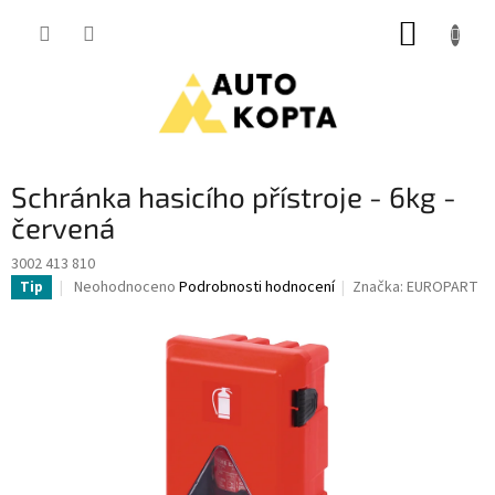
Přejít
NÁKUP
na
obsah
KOŠÍK
Schránka hasicího přístroje - 6kg -
červená
3002 413 810
Průměrné
Neohodnoceno
Podrobnosti hodnocení
Značka:
EUROPART
Tip
hodnocení
produktu
je
0,0
z
5
hvězdiček.