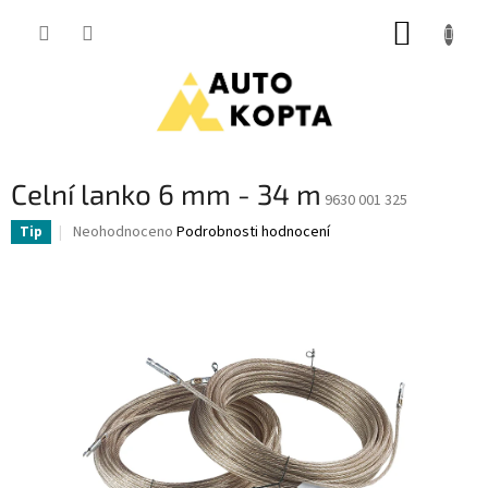
Přejít
NÁKUP
na
obsah
KOŠÍK
Celní lanko 6 mm - 34 m
9630 001 325
Průměrné
Neohodnoceno
Podrobnosti hodnocení
Tip
hodnocení
produktu
je
0,0
z
5
hvězdiček.