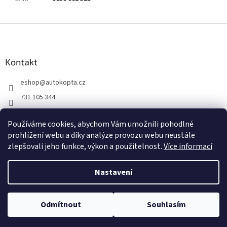
Z
á
p
a
Kontakt
t
eshop
@
autokopta.cz
í
731 105 344
Sledujte nás na Facebooku!
Používáme cookies, abychom Vám umožnili pohodlné
auto_kopta
prohlížení webu a díky analýze provozu webu neustále
zlepšovali jeho funkce, výkon a použitelnost.
Více informací
Nastavení
Vytvořil Shoptet
Odmítnout
Souhlasím
Copyright 2026
AUTO KOPTA s.r.o.
. Všechna práva vyhrazena.