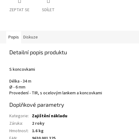
ZEPTAT SE
SDÍLET
Popis
Diskuze
Detailní popis produktu
S koncovkami
Délka - 34 m
Ø - 6 mm
Provedení - TIR, s ocelovým lankem a koncovkami
Doplňkové parametry
Kategorie
:
Zajištění nákladu
Záruka
:
2 roky
Hmotnost
:
1.6 kg
EAN
:
9630 001 325