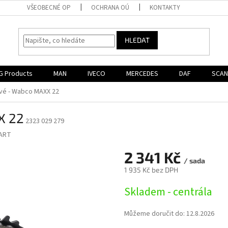
VŠEOBECNÉ OP
OCHRANA OÚ
KONTAKTY
HLEDAT
G Products
MAN
IVECO
MERCEDES
DAF
SCAN
vé - Wabco MAXX 22
X 22
2323 029 279
ART
2 341 Kč
/ sada
1 935 Kč bez DPH
Měrná
Skladem - centrála
cena:
Můžeme doručit do:
12.8.2026