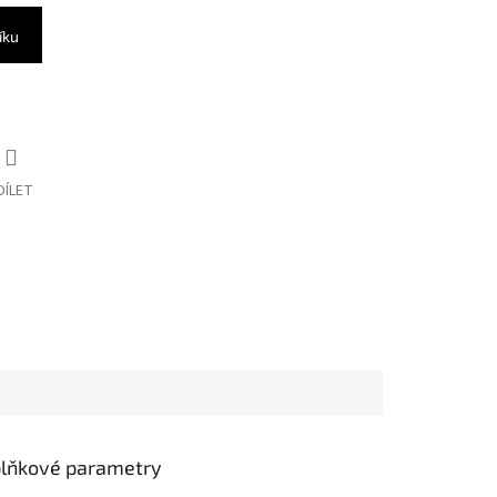
íku
DÍLET
lňkové parametry