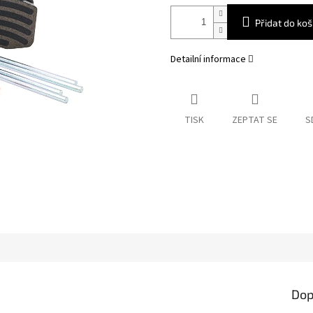
Přidat do koš
Detailní informace
TISK
ZEPTAT SE
S
Dop