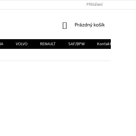
Přihlášení
NÁKUPNÍ
Prázdný košík
KOŠÍK
IA
VOLVO
RENAULT
SAF/BPW
Kontakty