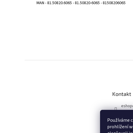
MAN - 81.50820.6065 - 81.50820-6065 - 81508206065
Z
á
p
a
t
Kontakt
í
eshop
731 10
Používáme c
Sleduj
prohlížení w
u!