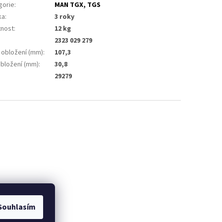
gorie
:
MAN TGX, TGS
ka
:
3 roky
nost
:
12 kg
2323 029 279
a obložení (mm)
:
107,3
obložení (mm)
:
30,8
29279
Souhlasím