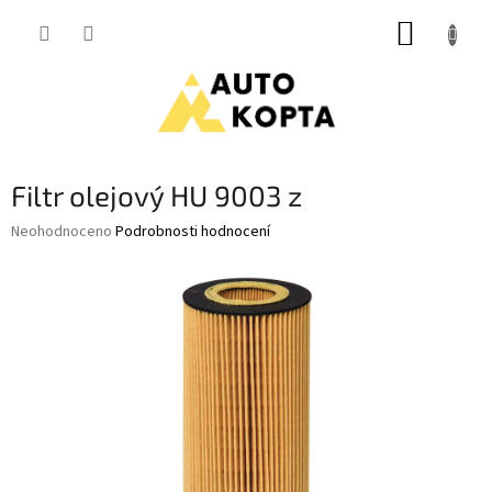
Přejít
NÁKUP
na
obsah
KOŠÍK
Filtr olejový HU 9003 z
Průměrné
Neohodnoceno
Podrobnosti hodnocení
hodnocení
produktu
je
0,0
z
5
hvězdiček.