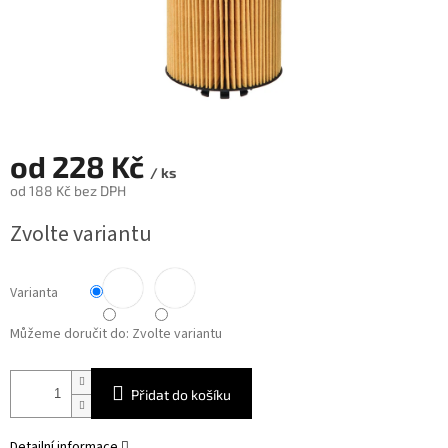
od
228 Kč
/ ks
od
188 Kč
bez DPH
Měrná
Zvolte variantu
cena:
Varianta
Můžeme doručit do:
Zvolte variantu
Přidat do košíku
Detailní informace