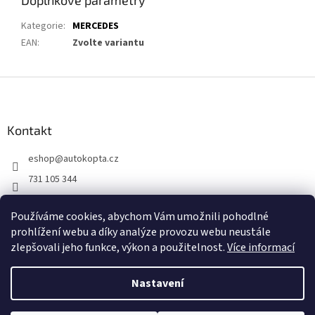
Doplňkové parametry
Kategorie
:
MERCEDES
EAN
:
Zvolte variantu
Z
á
p
a
Kontakt
t
eshop
@
autokopta.cz
í
731 105 344
Sledujte nás na Facebooku!
Používáme cookies, abychom Vám umožnili pohodlné
auto_kopta
prohlížení webu a díky analýze provozu webu neustále
zlepšovali jeho funkce, výkon a použitelnost.
Více informací
Nastavení
Vytvořil Shoptet