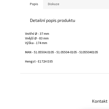
Popis
Diskuze
Detailní popis produktu
Vnitřní Ø - 37 mm
Vnější Ø - 83 mm
Výška - 174 mm
MAN - 51.05504.0105 - 51.05504-0105 - 51055040105
Hengst - E172H D35
Z
á
p
a
t
Kontakt
í