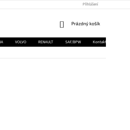
Přihlášení
NÁKUPNÍ
Prázdný košík
KOŠÍK
IA
VOLVO
RENAULT
SAF/BPW
Kontakty