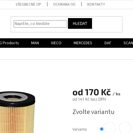
VŠEOBECNÉ OP
OCHRANA OÚ
KONTAKTY
HLEDAT
G Products
MAN
IVECO
MERCEDES
DAF
SCAN
od
170 Kč
/ ks
od
141 Kč
bez DPH
Měrná
Zvolte variantu
cena:
Varianta