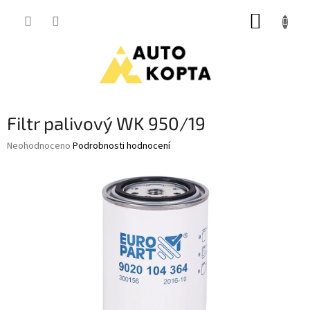
Přejít
NÁKUP
na
obsah
KOŠÍK
Filtr palivový WK 950/19
Průměrné
Neohodnoceno
Podrobnosti hodnocení
hodnocení
produktu
je
0,0
z
5
hvězdiček.