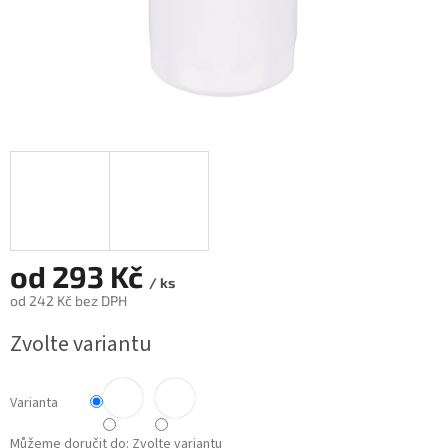
od
293 Kč
/ ks
od
242 Kč
bez DPH
Měrná
Zvolte variantu
cena:
Varianta
Můžeme doručit do:
Zvolte variantu