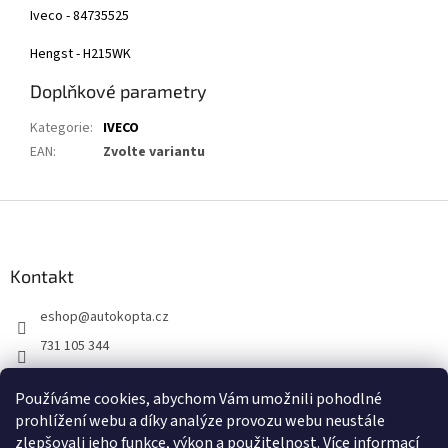
Iveco - 84735525
Hengst - H215WK
Doplňkové parametry
Kategorie
:
IVECO
EAN
:
Zvolte variantu
Z
á
p
a
Kontakt
t
eshop
@
autokopta.cz
í
731 105 344
Sledujte nás na Facebooku!
Používáme cookies, abychom Vám umožnili pohodlné
auto_kopta
prohlížení webu a díky analýze provozu webu neustále
zlepšovali jeho funkce, výkon a použitelnost.
Více informací