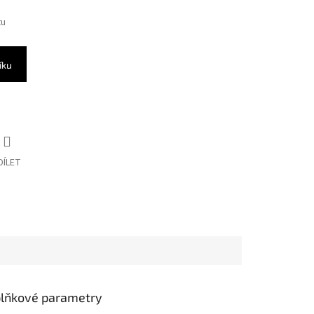
tu
íku
DÍLET
lňkové parametry