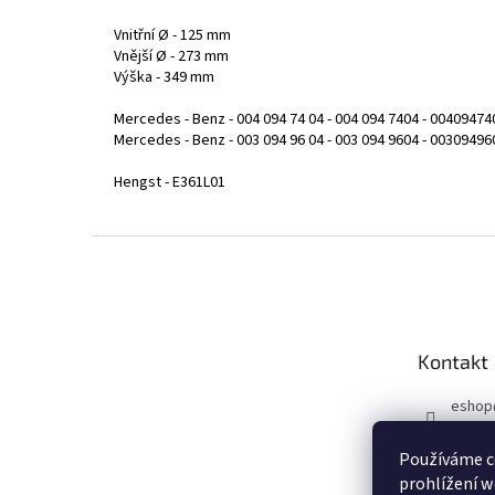
Vnitřní Ø - 125 mm
Vnější Ø - 273 mm
Výška - 349 mm
Mercedes - Benz - 004 094 74 04 - 004 094 7404 - 00409474
Mercedes - Benz - 003 094 96 04 - 003 094 9604 - 00309496
Hengst - E361L01
Z
á
p
a
t
Kontakt
í
eshop
731 10
Používáme c
Sleduj
prohlížení w
u!