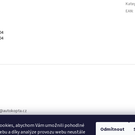
Kate
EAN
:
04
04
@
autokopta.cz
5 344
ookies, abychom Vám umožnili pohodlné
te nás na Facebook
Odmítnout
ebu a díky analýze provozu webu neustále