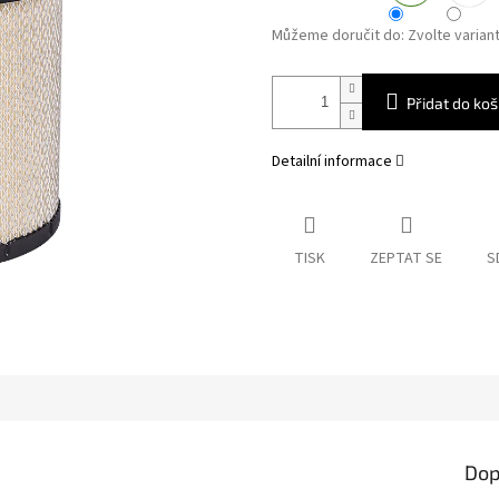
Můžeme doručit do:
Zvolte varian
Přidat do koš
Detailní informace
TISK
ZEPTAT SE
S
Dop