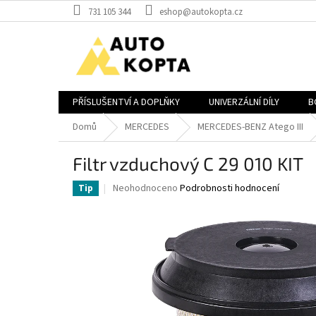
Přejít
731 105 344
eshop@autokopta.cz
na
obsah
PŘÍSLUŠENTVÍ A DOPLŇKY
UNIVERZÁLNÍ DÍLY
B
Domů
MERCEDES
MERCEDES-BENZ Atego III
Filtr vzduchový C 29 010 KIT
Průměrné
Neohodnoceno
Podrobnosti hodnocení
Tip
hodnocení
produktu
je
0,0
z
5
hvězdiček.