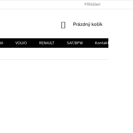
Přihlášení
NÁKUPNÍ
Prázdný košík
KOŠÍK
IA
VOLVO
RENAULT
SAF/BPW
Kontakty