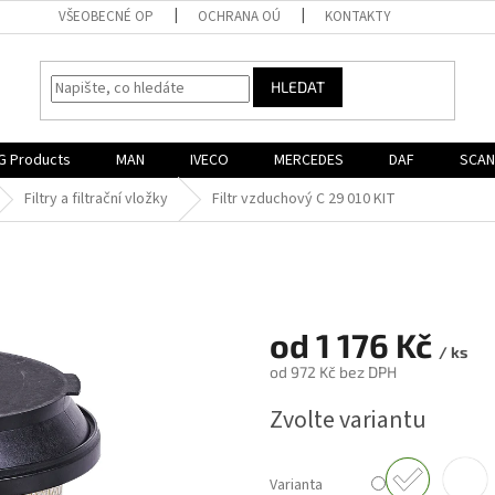
VŠEOBECNÉ OP
OCHRANA OÚ
KONTAKTY
HLEDAT
G Products
MAN
IVECO
MERCEDES
DAF
SCAN
Filtry a filtrační vložky
Filtr vzduchový C 29 010 KIT
od
1 176 Kč
/ ks
od
972 Kč
bez DPH
Měrná
Zvolte variantu
cena:
Varianta