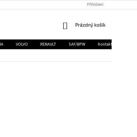
Přihlášení
NÁKUPNÍ
Prázdný košík
KOŠÍK
IA
VOLVO
RENAULT
SAF/BPW
Kontakty