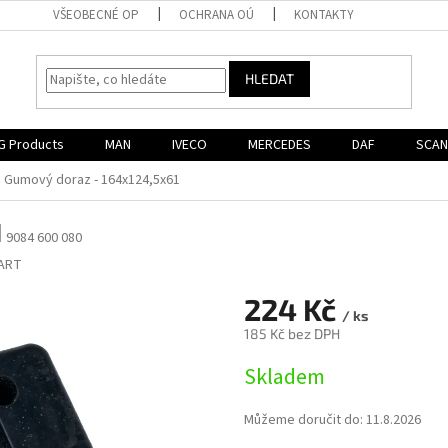
VŠEOBECNÉ OP
OCHRANA OÚ
KONTAKTY
HLEDAT
G Products
MAN
IVECO
MERCEDES
DAF
SCAN
Gumový doraz - 164x124,5x61
1
9084 600 080
ART
224 Kč
/ ks
185 Kč bez DPH
Měrná
Skladem
cena:
Můžeme doručit do:
11.8.2026