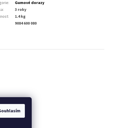
gorie
:
Gumové dorazy
ka
:
3 roky
nost
:
1.4 kg
9084 600 080
Souhlasím