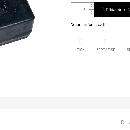
Přidat do koš
Detailní informace
TISK
ZEPTAT SE
S
Dop