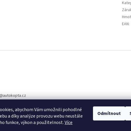
Kate
Záru
Hmot
EAN
:
@
autokopta.cz
5 344
ookies, abychom Vám umožnili pohodlné
te nás na Facebook
Odmítnout
ebu a díky analýze provozu webu neustále
eho funkce, výkon a použitelnost.
Více
kopta