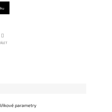
íku
DÍLET
lňkové parametry