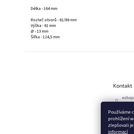
Délka - 164 mm
Rozteč otvorů - 61/86 mm
Výška - 61 mm
Ø - 13 mm
Šířka - 124,5 mm
Z
á
p
a
t
Kontakt
í
eshop
731 10
Používáme c
Sleduj
prohlížení w
u!
zlepšovali j
auto_
informací