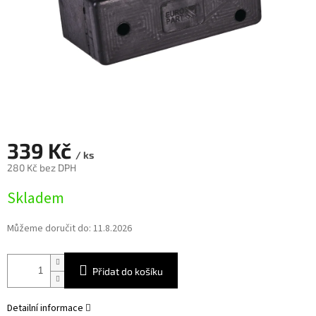
339 Kč
/ ks
280 Kč bez DPH
Měrná
Skladem
cena:
Můžeme doručit do:
11.8.2026
Přidat do košíku
Detailní informace