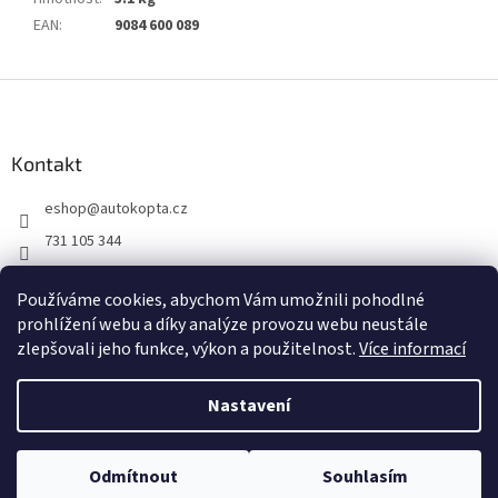
EAN
:
9084 600 089
Z
á
p
a
Kontakt
t
eshop
@
autokopta.cz
í
731 105 344
Sledujte nás na Facebooku!
Používáme cookies, abychom Vám umožnili pohodlné
auto_kopta
prohlížení webu a díky analýze provozu webu neustále
zlepšovali jeho funkce, výkon a použitelnost.
Více informací
Nastavení
Vytvořil Shoptet
Odmítnout
Souhlasím
Copyright 2026
AUTO KOPTA s.r.o.
. Všechna práva vyhrazena.