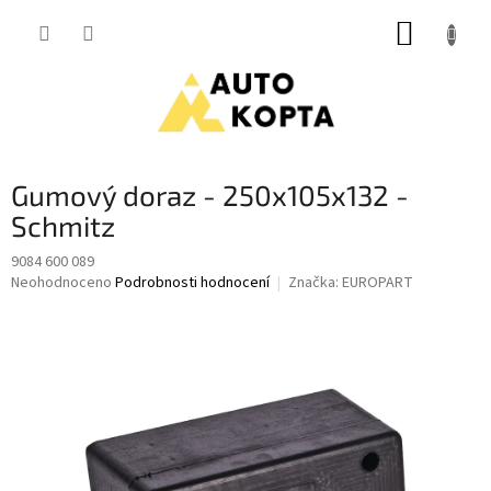
Přejít
NÁKUP
na
obsah
KOŠÍK
Gumový doraz - 250x105x132 -
Schmitz
9084 600 089
Průměrné
Neohodnoceno
Podrobnosti hodnocení
Značka:
EUROPART
hodnocení
produktu
je
0,0
z
5
hvězdiček.