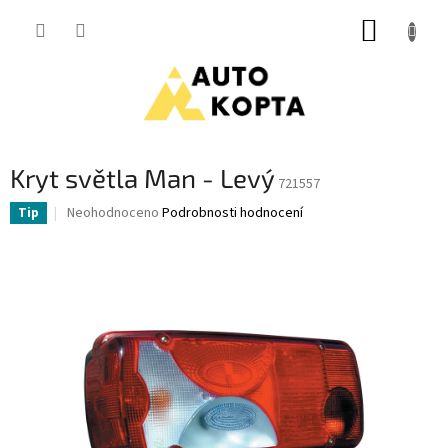
Přejít
NÁKUP
na
obsah
KOŠÍK
Kryt světla Man - Levý
721557
Průměrné
Neohodnoceno
Podrobnosti hodnocení
Tip
hodnocení
produktu
je
0,0
z
5
hvězdiček.