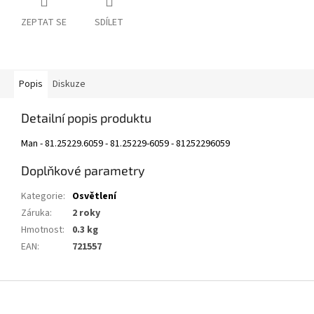
ZEPTAT SE
SDÍLET
Popis
Diskuze
Detailní popis produktu
Man - 81.25229.6059 - 81.25229-6059 - 81252296059
Doplňkové parametry
Kategorie
:
Osvětlení
Záruka
:
2 roky
Hmotnost
:
0.3 kg
EAN
:
721557
Z
á