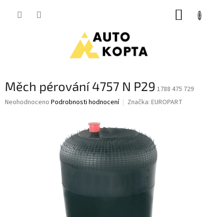
Přejít
NÁKUP
na
obsah
KOŠÍK
Měch pérování 4757 N P29
1788 475 729
Průměrné
Neohodnoceno
Podrobnosti hodnocení
Značka:
EUROPART
hodnocení
produktu
je
0,0
z
5
hvězdiček.