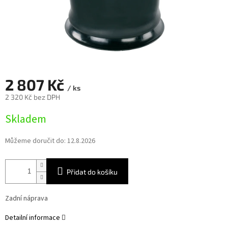
2 807 Kč
/ ks
2 320 Kč bez DPH
Měrná
Skladem
cena:
Můžeme doručit do:
12.8.2026
Přidat do košíku
Zadní náprava
Detailní informace