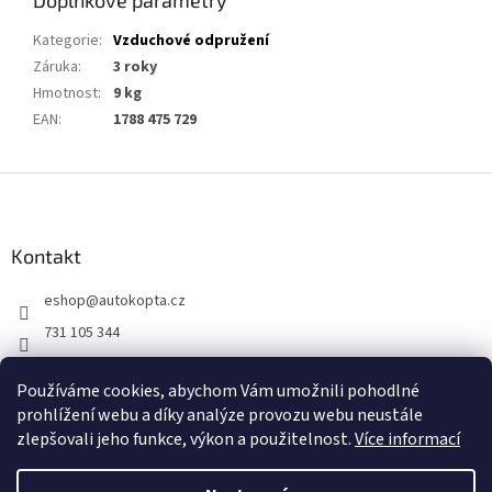
Doplňkové parametry
Kategorie
:
Vzduchové odpružení
Záruka
:
3 roky
Hmotnost
:
9 kg
EAN
:
1788 475 729
Z
á
p
a
Kontakt
t
eshop
@
autokopta.cz
í
731 105 344
Sledujte nás na Facebooku!
Používáme cookies, abychom Vám umožnili pohodlné
auto_kopta
prohlížení webu a díky analýze provozu webu neustále
zlepšovali jeho funkce, výkon a použitelnost.
Více informací