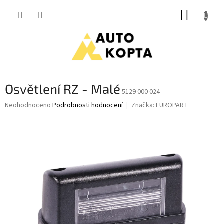
Přejít
NÁKUP
na
obsah
KOŠÍK
Osvětlení RZ - Malé
5129 000 024
Průměrné
Neohodnoceno
Podrobnosti hodnocení
Značka:
EUROPART
hodnocení
produktu
je
0,0
z
5
hvězdiček.