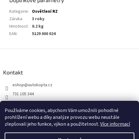
Doplňkové parametry
Kategorie
:
Osvětlení RZ
Záruka
:
3 roky
Hmotnost
:
0.2 kg
EAN
:
5129 000 024
Z
á
p
a
Kontakt
t
eshop
@
autokopta.cz
í
731 105 344
Sledujte nás na Facebooku!
Používáme cookies, abychom Vám umožnili pohodlné
auto_kopta
prohlížení webu a díky analýze provozu webu neustále
zlepšovali jeho funkce, výkon a použitelnost.
Více informací