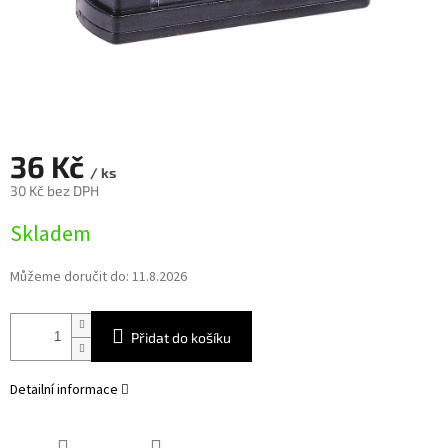
36 Kč
/ ks
30 Kč bez DPH
Měrná
Skladem
cena:
Můžeme doručit do:
11.8.2026
Přidat do košíku
Detailní informace