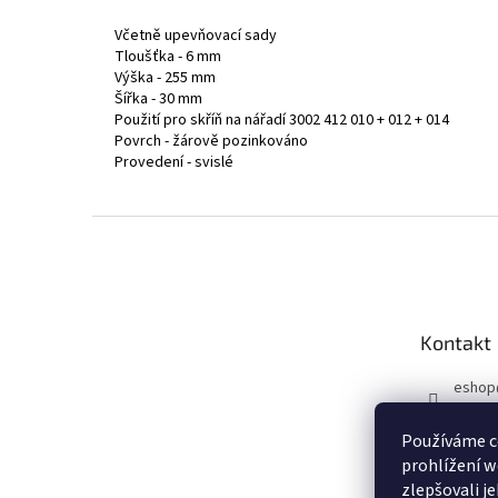
Včetně upevňovací sady
Tloušťka - 6 mm
Výška - 255 mm
Šířka - 30 mm
Použití pro skříň na nářadí 3002 412 010 + 012 + 014
Povrch - žárově pozinkováno
Provedení - svislé
Z
á
p
a
t
Kontakt
í
eshop
731 10
Používáme c
Sleduj
prohlížení w
u!
zlepšovali j