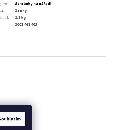
gorie
:
Schránky na nářadí
ka
:
3 roky
nost
:
1.8 kg
3001 468 402
Souhlasím