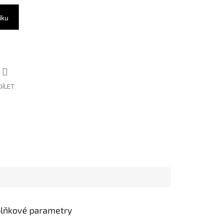
íku
DÍLET
lňkové parametry