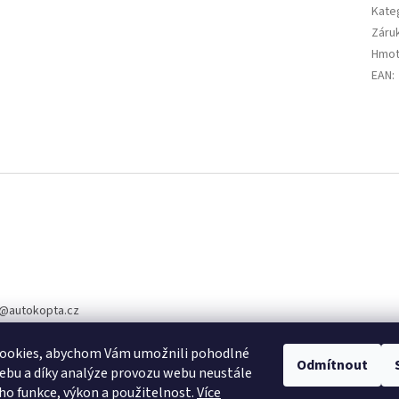
Kate
Záru
Hmot
EAN
:
@
autokopta.cz
5 344
ookies, abychom Vám umožnili pohodlné
te nás na Facebook
Odmítnout
ebu a díky analýze provozu webu neustále
eho funkce, výkon a použitelnost.
Více