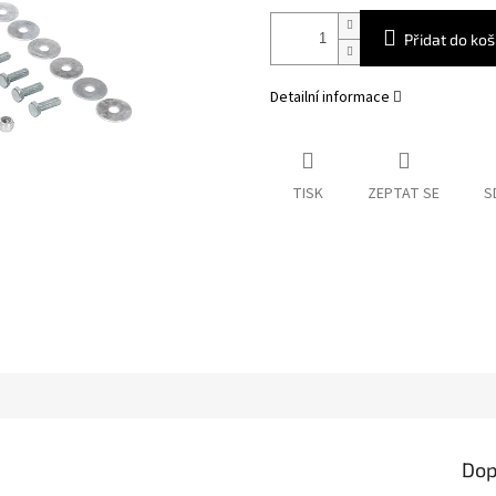
Přidat do koš
Detailní informace
TISK
ZEPTAT SE
S
Dop