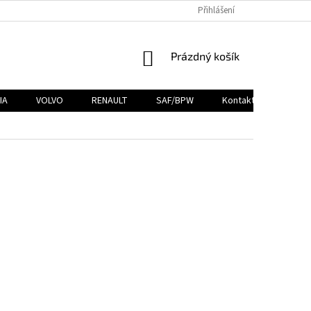
Přihlášení
NÁKUPNÍ
Prázdný košík
KOŠÍK
IA
VOLVO
RENAULT
SAF/BPW
Kontakty