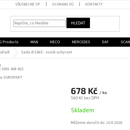
VŠEOBECNÉ OP
OCHRANA OÚ
KONTAKTY
HLEDAT
G Products
MAN
IVECO
MERCEDES
DAF
SCAN
nářadí
Sada držáků - svislé uchycení
í
3001 468 402
a:
EUROPART
678 Kč
/ ks
560 Kč bez DPH
Měrná
Skladem
cena:
Můžeme doručit do:
10.8.2026