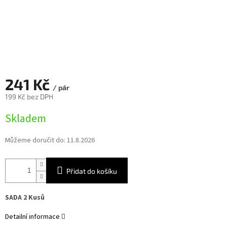
241 Kč
/ pár
199 Kč bez DPH
Měrná
Skladem
cena:
Můžeme doručit do:
11.8.2026
Přidat do košíku
SADA 2 Kusů
Detailní informace