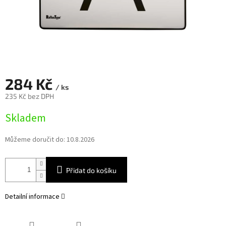
284 Kč
/ ks
235 Kč bez DPH
Měrná
Skladem
cena:
Můžeme doručit do:
10.8.2026
Přidat do košíku
Detailní informace