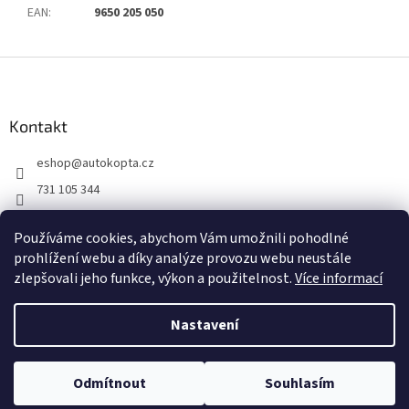
EAN
:
9650 205 050
Z
á
p
a
Kontakt
t
eshop
@
autokopta.cz
í
731 105 344
Sledujte nás na Facebooku!
Používáme cookies, abychom Vám umožnili pohodlné
auto_kopta
prohlížení webu a díky analýze provozu webu neustále
zlepšovali jeho funkce, výkon a použitelnost.
Více informací
Nastavení
Vytvořil Shoptet
Odmítnout
Souhlasím
Copyright 2026
AUTO KOPTA s.r.o.
. Všechna práva vyhrazena.