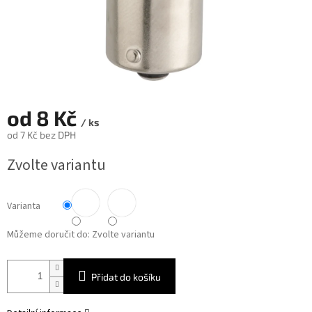
od
8 Kč
/ ks
od
7 Kč
bez DPH
Měrná
Zvolte variantu
cena:
Varianta
Můžeme doručit do:
Zvolte variantu
Přidat do košíku