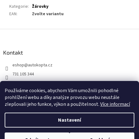
Kategorie
:
Žárovky
EAN
:
Zvolte variantu
Z
á
p
a
Kontakt
t
eshop
@
autokopta.cz
í
731 105 344
Sledujte nás na Facebooku!
Používáme cookies, abychom Vám umožnili pohodlné
auto_kopta
prohlížení webu a díky analýze provozu webu neustále
zlepšovali jeho funkce, výkon a použitelnost.
Více informací
Nastavení
Vytvořil Shoptet