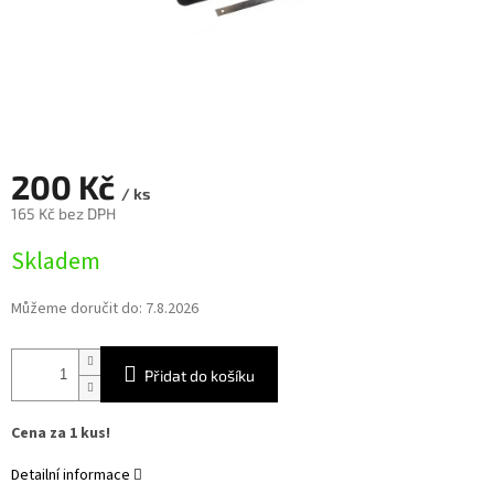
200 Kč
/ ks
165 Kč bez DPH
Měrná
Skladem
cena:
Můžeme doručit do:
7.8.2026
Přidat do košíku
Cena za 1 kus!
Detailní informace