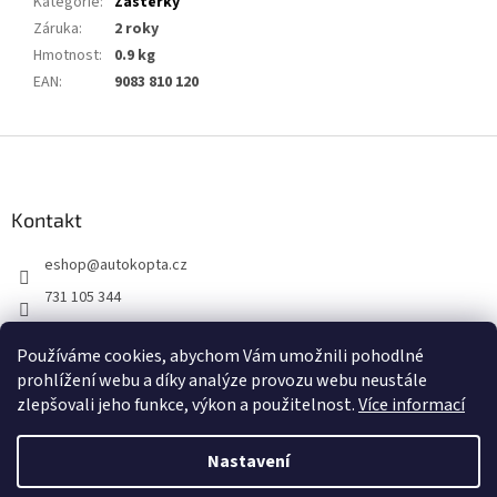
Kategorie
:
Zástěrky
Záruka
:
2 roky
Hmotnost
:
0.9 kg
EAN
:
9083 810 120
Z
á
p
a
Kontakt
t
eshop
@
autokopta.cz
í
731 105 344
Sledujte nás na Facebooku!
Používáme cookies, abychom Vám umožnili pohodlné
auto_kopta
prohlížení webu a díky analýze provozu webu neustále
zlepšovali jeho funkce, výkon a použitelnost.
Více informací
Nastavení
Vytvořil Shoptet